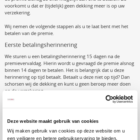
voorkomt u dat er (tijdelijk) geen dekking meer is op uw
verzekering.
Wij nemen de volgende stappen als u te laat bent met het
betalen van de premie.
Eerste betalingsherinnering
We sturen u een betalingsherinnering 15 dagen na de
premievervaldag. Hierin wordt u gevraagd de premie alsnog
binnen 14 dagen te betalen. Het is belangrijk dat u deze
herinnering op tijd betaalt. Betaalt u deze niet op tijd? Dan
schorsen wij de dekking en kunt u geen beroep meer doen
op de verzekering.
Aanmaning (tweede betalingsherinnering) - De
dekking is geschorst
Als u de premie na het ontvangen van de eerste
Deze website maakt gebruik van cookies
betalingsherinnering niet binnen 15 dagen heeft
Wij maken gebruik van cookies op deze website om u
overgemaakt, kunt u geen beroep meer doen op de
een veiligere en betere gebruikservaring te bieden.