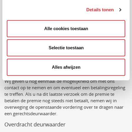
en vermeldt daarbij het betalingskenmerk of uw
pakketnummer. 24 uur nadat wij de openstaande premie
Details tonen
hebben ontvangen wordt de dekking weer hersteld. (Niet
alle
openstaande premies hoeven voldaan te zijn om de
dekking weer te kunnen herstellen). Betaal dus zo snel
Alle cookies toestaan
mogelijk. Belangrijk om te weten: uw verzekering kan niet
met terugwerkende kracht ingaan.
Selectie toestaan
Laatste aanmaning (vierde betalingsherinnering) -
Laatste verzoek om te betalen
Alles afwijzen
U ontvangt van ons nog een laatste verzoek om te betalen.
Wij geven u nog eenmaal de mogelijkheid om met ons
contact op te nemen en om eventueel een betalingsregeling
te treffen. Als u na dit laatste verzoek om de premie te
betalen de premie nog steeds niet betaalt, nemen wij in
overweging de openstaande vordering over te dragen naar
een gerechtsdeurwaarder.
Overdracht deurwaarder