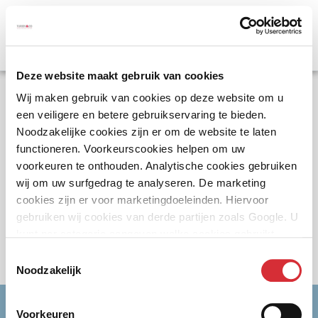
Deze website maakt gebruik van cookies
Error code: 404
Wij maken gebruik van cookies op deze website om u
een veiligere en betere gebruikservaring te bieden.
Keer terug naar de homepagina
Noodzakelijke cookies zijn er om de website te laten
functioneren. Voorkeurscookies helpen om uw
Of
Neem contact met ons op
voorkeuren te onthouden. Analytische cookies gebruiken
wij om uw surfgedrag te analyseren. De marketing
cookies zijn er voor marketingdoeleinden. Hiervoor
gebruiken wij cookies van derde partijen zoals Google. U
Errors
kunt per categorie aangeven welke cookies gebruikt
mogen worden.
404
Toestemmingsselectie
Noodzakelijk
Interesse in een verzekering op maat?
Voorkeuren