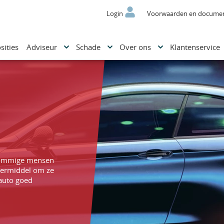
Login
Voorwaarden en docume
sities
Adviseur
Schade
Over ons
Klantenservice
 sommige mensen
voermiddel om ze
 auto goed