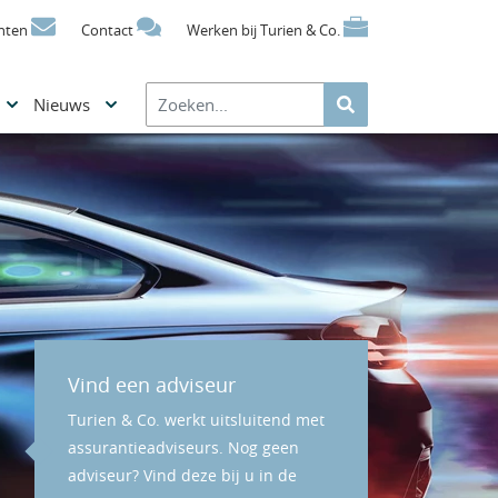
nten
Contact
Werken bij Turien & Co.
Nieuws
Vind een adviseur
Turien & Co. werkt uitsluitend met
assurantieadviseurs. Nog geen
adviseur? Vind deze bij u in de