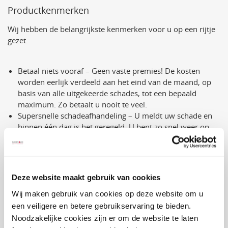
Productkenmerken
Wij hebben de belangrijkste kenmerken voor u op een rijtje
gezet.
Betaal niets vooraf – Geen vaste premies! De kosten
worden eerlijk verdeeld aan het eind van de maand, op
basis van alle uitgekeerde schades, tot een bepaald
maximum. Zo betaalt u nooit te veel.
Supersnelle schadeafhandeling – U meldt uw schade en
binnen één dag is het geregeld. U bent zo snel weer op
weg.
€0 eigen risico én geen afschrijving, zelfs niet op de accu!
Uw waardevolle fiets blijft zijn volledige waarde
behouden, ongeacht wat er gebeurt.
Deze website maakt gebruik van cookies
Nieuw voor oud – Wordt uw fiets gestolen of zwaar
beschadigd? Laka vervangt hem voor een gloednieuw
Wij maken gebruik van cookies op deze website om u
exemplaar, zonder extra kosten of waardeverlies.
een veiligere en betere gebruikservaring te bieden.
100% flexibiliteit – Pauzeren of opzeggen van de polis
Noodzakelijke cookies zijn er om de website te laten
kan op elk moment.