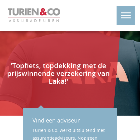
'Topfiets, topdekking met de
prijswinnende verzekering van
Laka!'
Vind een adviseur
Turien & Co. werkt uitsluitend met
assurantieadviseurs. Nog geen