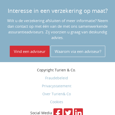
Interesse in een verzekering op maat?
Wilt u de verzekering afsluiten of meer informatie? Neem
dan contact op met één van de met ons samenwerkende
assurantieadviseurs. Zij voorzien u graag van deskundig
advies.
Vind een adviseur
Waarom via een adviseur?
Copyright
Turien & Co.
Fraudebeleid
Privacystatement
Over Turien& Co
Cookies
Social Media