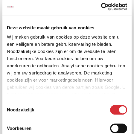
Heeft u overige vragen? Stuur een e-mail naar
account@turien.nl
of neem telefonisch contact met ons op
072 5 181 952.
Deze website maakt gebruik van cookies
Wij maken gebruik van cookies op deze website om u
een veiligere en betere gebruikservaring te bieden.
Noodzakelijke cookies zijn er om de website te laten
functioneren. Voorkeurscookies helpen om uw
Lees hier ons
privacystatement
voor adviseurs.
voorkeuren te onthouden. Analytische cookies gebruiken
Werkgeversportaal (verzuim)
wij om uw surfgedrag te analyseren. De marketing
cookies zijn er voor marketingdoeleinden. Hiervoor
Bent u op zoek naar ons werkgeversportaal. Klik dan op de
gebruiken wij cookies van derde partijen zoals Google. U
knop hieronder.
kunt per categorie aangeven welke cookies gebruikt
mogen worden.
Als u bij ons een verzuimverzekering heeft afgesloten kunt u
Toestemmingsselectie
hier uw werknemersgegevens actueel houden en ziek- en beter
Noodzakelijk
meldingen doorvoeren. Lukt het inloggen niet? Neem dan
contact op met de afdeling acceptatie Inkomen via 072 5 181
Voorkeuren
963.