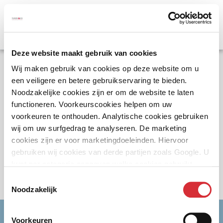
Deze website maakt gebruik van cookies
Error code: 404
Wij maken gebruik van cookies op deze website om u
een veiligere en betere gebruikservaring te bieden.
Keer terug naar de homepagina
Noodzakelijke cookies zijn er om de website te laten
functioneren. Voorkeurscookies helpen om uw
Of
Neem contact met ons op
voorkeuren te onthouden. Analytische cookies gebruiken
wij om uw surfgedrag te analyseren. De marketing
cookies zijn er voor marketingdoeleinden. Hiervoor
gebruiken wij cookies van derde partijen zoals Google. U
Errors
kunt per categorie aangeven welke cookies gebruikt
mogen worden.
404
Toestemmingsselectie
Noodzakelijk
Interesse in een verzekering op maat?
Voorkeuren