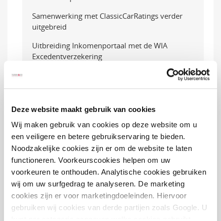
Samenwerking met ClassicCarRatings verder
uitgebreid
Uitbreiding Inkomenportaal met de WIA
Excedentverzekering
Sponsoring bij De Molenrit van SK Consulting
Gratis taxatie met Classic Car Ratings verlengd
tot 1-7-2024
Deze website maakt gebruik van cookies
Kantoor gesloten vanwege feestdagen
Wij maken gebruik van cookies op deze website om u
een veiligere en betere gebruikservaring te bieden.
Eindrapport OCTAS: toekomst van het
Noodzakelijke cookies zijn er om de website te laten
arbeidongeschiktheidsstelsel
functioneren. Voorkeurscookies helpen om uw
Is een werkgever aansprakelijk voor schade die
voorkeuren te onthouden. Analytische cookies gebruiken
werknemers lijden tijdens woon-werkverkeer?
wij om uw surfgedrag te analyseren. De marketing
cookies zijn er voor marketingdoeleinden. Hiervoor
Nieuwe DAS Rechtsbijstandverzekeringen
gebruiken wij cookies van derde partijen zoals Google. U
Langere wachttijden schadeherstel
kunt per categorie aangeven welke cookies gebruikt