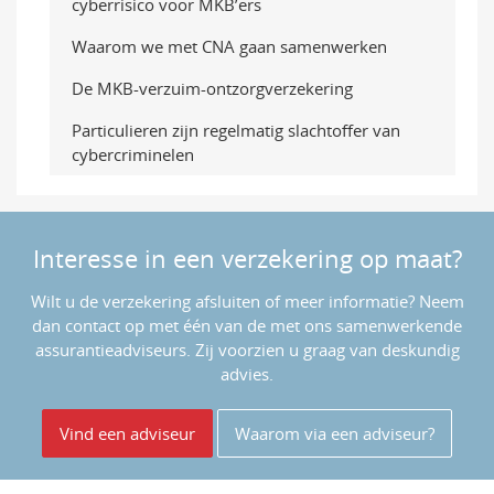
cyberrisico voor MKB’ers
Waarom we met CNA gaan samenwerken
De MKB-verzuim-ontzorgverzekering
Particulieren zijn regelmatig slachtoffer van
cybercriminelen
Interesse in een verzekering op maat?
Wilt u de verzekering afsluiten of meer informatie? Neem
dan contact op met één van de met ons samenwerkende
assurantieadviseurs. Zij voorzien u graag van deskundig
advies.
Vind een adviseur
Waarom via een adviseur?