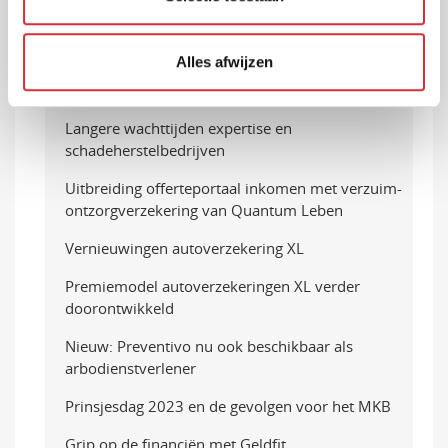
Shared Expertise: we zien onszelf echt als een
sparringpartner voor de arbodienst en de
werkgever
Alles afwijzen
Terugkijken Turien Autoshow
Langere wachttijden expertise en
schadeherstelbedrijven
Uitbreiding offerteportaal inkomen met verzuim-
ontzorgverzekering van Quantum Leben
Vernieuwingen autoverzekering XL
Premiemodel autoverzekeringen XL verder
doorontwikkeld
Nieuw: Preventivo nu ook beschikbaar als
arbodienstverlener
Prinsjesdag 2023 en de gevolgen voor het MKB
Grip op de financiën met Geldfit