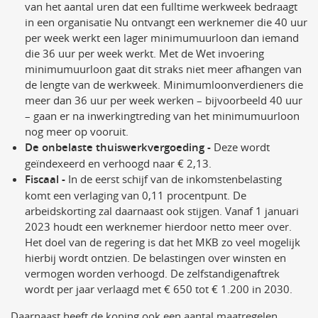
van het aantal uren dat een fulltime werkweek bedraagt
in een organisatie Nu ontvangt een werknemer die 40 uur
per week werkt een lager minimumuurloon dan iemand
die 36 uur per week werkt. Met de Wet invoering
minimumuurloon gaat dit straks niet meer afhangen van
de lengte van de werkweek. Minimumloonverdieners die
meer dan 36 uur per week werken – bijvoorbeeld 40 uur
– gaan er na inwerkingtreding van het minimumuurloon
nog meer op vooruit.
D
e onbelaste thuiswerkvergoeding -
Deze wordt
geïndexeerd en verhoogd naar € 2,13.
Fiscaal
-
In de eerst schijf van de inkomstenbelasting
komt een verlaging van 0,11 procentpunt. De
arbeidskorting zal daarnaast ook stijgen. Vanaf 1 januari
2023 houdt een werknemer hierdoor netto meer over.
Het doel van de regering is dat het MKB zo veel mogelijk
hierbij wordt ontzien. De belastingen over winsten en
vermogen worden verhoogd. De zelfstandigenaftrek
wordt per jaar verlaagd met € 650 tot € 1.200 in 2030.
Daarnaast heeft de koning ook een aantal maatregelen