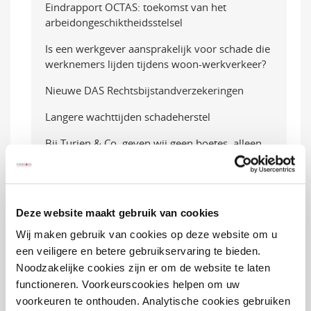
Eindrapport OCTAS: toekomst van het
arbeidongeschiktheidsstelsel
Is een werkgever aansprakelijk voor schade die
werknemers lijden tijdens woon-werkverkeer?
Nieuwe DAS Rechtsbijstandverzekeringen
Langere wachttijden schadeherstel
Bij Turien & Co. geven wij geen boetes, alleen
waarschuwingen
1Key over NIS2-richtlijn. Wat zijn de gevolgen en
hoe kun je je voorbereiden?
Deze website maakt gebruik van cookies
Pilot: 3 maanden gratis cybersecurity voor jouw
Wij maken gebruik van cookies op deze website om u
klanten
een veiligere en betere gebruikservaring te bieden.
Aanzienlijke verlaging Beperkt Casco premie
Noodzakelijke cookies zijn er om de website te laten
Primair XL en Prima XL autoverzekeringen
functioneren. Voorkeurscookies helpen om uw
voorkeuren te onthouden. Analytische cookies gebruiken
Nieuwe actiemodellen met standaard vijf jaar