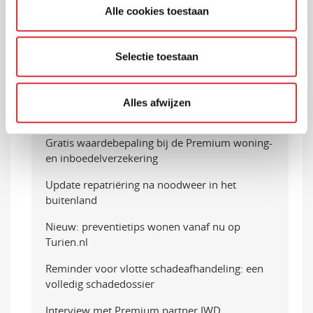
Premiemodel autoverzekeringen XL verder
Alle cookies toestaan
doorontwikkeld
Nieuw: Preventivo nu ook beschikbaar als
Selectie toestaan
arbodienstverlener
Prinsjesdag 2023 en de gevolgen voor het MKB
Alles afwijzen
Grip op de financiën met Geldfit
Gratis waardebepaling bij de Premium woning-
en inboedelverzekering
Update repatriëring na noodweer in het
buitenland
Nieuw: preventietips wonen vanaf nu op
Turien.nl
Reminder voor vlotte schadeafhandeling: een
volledig schadedossier
Interview met Premium partner IWD