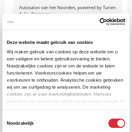
Autosalon van het Noorden, powered by Turien
& Co. Premium
Wat te doen bij hagelschade?
Hagelcalamiteitenplan
Collega in de kijker: schadebehandelaar Nicky
Deze website maakt gebruik van cookies
van Es
Wij maken gebruik van cookies op deze website om u
een veiligere en betere gebruikservaring te bieden.
Anoushka Amoureus: In zakelijk verzekeren zijn
Noodzakelijke cookies zijn er om de website te laten
er geen standaardrisico’s
functioneren. Voorkeurscookies helpen om uw
Zomervakantie: maak er een mooie vakantie van
voorkeuren te onthouden. Analytische cookies gebruiken
met deze tips van de VHD alarmcentrale!
wij om uw surfgedrag te analyseren. De marketing
cookies zijn er voor marketingdoeleinden. Hiervoor
Samenwerking met ClassicCarRatings verder
gebruiken wij cookies van derde partijen zoals Google. U
uitgebreid
kunt per categorie aangeven welke cookies gebruikt
Uitbreiding Inkomenportaal met de WIA
mogen worden.
Toestemmingsselectie
Excedentverzekering
Noodzakelijk
Sponsoring bij De Molenrit van SK Consulting