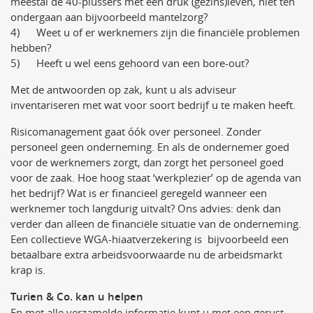
meestal de 40-plussers met een druk (gezins)leven, niet ten
ondergaan aan bijvoorbeeld mantelzorg?
4) Weet u of er werknemers zijn die financiële problemen
hebben?
5) Heeft u wel eens gehoord van een bore-out?
Met de antwoorden op zak, kunt u als adviseur
inventariseren met wat voor soort bedrijf u te maken heeft.
Risicomanagement gaat óók over personeel. Zonder
personeel geen onderneming. En als de ondernemer goed
voor de werknemers zorgt, dan zorgt het personeel goed
voor de zaak. Hoe hoog staat ‘werkplezier’ op de agenda van
het bedrijf? Wat is er financieel geregeld wanneer een
werknemer toch langdurig uitvalt? Ons advies: denk dan
verder dan alleen de financiële situatie van de onderneming.
Een collectieve WGA-hiaatverzekering is bijvoorbeeld een
betaalbare extra arbeidsvoorwaarde nu de arbeidsmarkt
krap is.
Turien & Co. kan u helpen
En met alle verzamelde informatie kunt u met een gerust