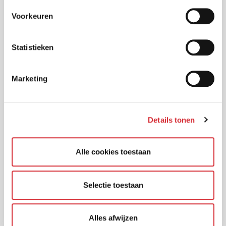
Voorkeuren
Gratis taxatie met Classic Car Ratings verlengd
tot 1-7-2024
Kantoor gesloten vanwege feestdagen
Statistieken
Eindrapport OCTAS: toekomst van het
arbeidongeschiktheidsstelsel
Marketing
Is een werkgever aansprakelijk voor schade die
werknemers lijden tijdens woon-werkverkeer?
Details tonen
Nieuwe DAS Rechtsbijstandverzekeringen
Langere wachttijden schadeherstel
Alle cookies toestaan
Bij Turien & Co. geven wij geen boetes, alleen
waarschuwingen
Selectie toestaan
1Key over NIS2-richtlijn. Wat zijn de gevolgen en
hoe kun je je voorbereiden?
Alles afwijzen