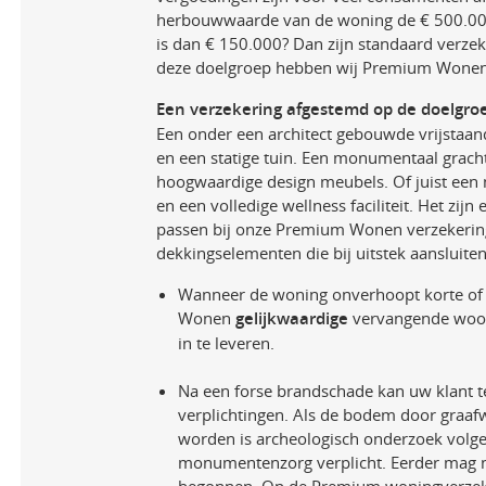
herbouwwaarde van de woning de € 500.000
is dan € 150.000? Dan zijn standaard verzeke
deze doelgroep hebben wij Premium Wonen
Een verzekering afgestemd op de doelgro
Een onder een architect gebouwde vrijstaa
en een statige tuin. Een monumentaal grach
hoogwaardige design meubels. Of juist een
en een volledige wellness faciliteit. Het zijn
passen bij onze Premium Wonen verzekeringe
dekkingselementen die bij uitstek aansluite
Wanneer de woning onverhoopt korte of l
Wonen
gelijkwaardige
vervangende woonr
in te leveren.
Na een forse brandschade kan uw klant t
verplichtingen. Als de bodem door graa
worden is archeologisch onderzoek volg
monumentenzorg verplicht. Eerder mag