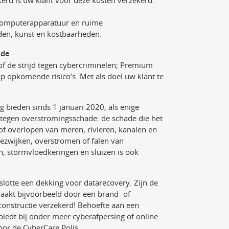
d is uw klant voor deze kosten verzekerd.
computerapparatuur en ruime
aden, kunst en kostbaarheden.
ade
 of de strijd tegen cybercriminelen; Premium
p opkomende risico’s. Met als doel uw klant te
bieden sinds 1 januari 2020, als enige
 tegen overstromingsschade: de schade die het
 of overlopen van meren, rivieren, kanalen en
 bezwijken, overstromen of falen van
, stormvloedkeringen en sluizen is ook
lotte een dekking voor datarecovery. Zijn de
raakt bijvoorbeeld door een brand- of
constructie verzekerd! Behoefte aan een
biedt bij onder meer cyberafpersing of online
oor de CyberCare Polis.