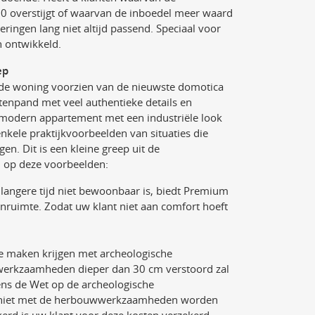
 overstijgt of waarvan de inboedel meer waard
ringen lang niet altijd passend. Speciaal voor
 ontwikkeld.
ep
nde woning voorzien van de nieuwste domotica
tenpand met veel authentieke details en
 modern appartement met een industriële look
 enkele praktijkvoorbeelden van situaties die
n. Dit is een kleine greep uit de
n op deze voorbeelden:
angere tijd niet bewoonbaar is, biedt Premium
uimte. Zodat uw klant niet aan comfort hoeft
e maken krijgen met archeologische
fwerkzaamheden dieper dan 30 cm verstoord zal
ens de Wet op de archeologische
 niet met de herbouwwerkzaamheden worden