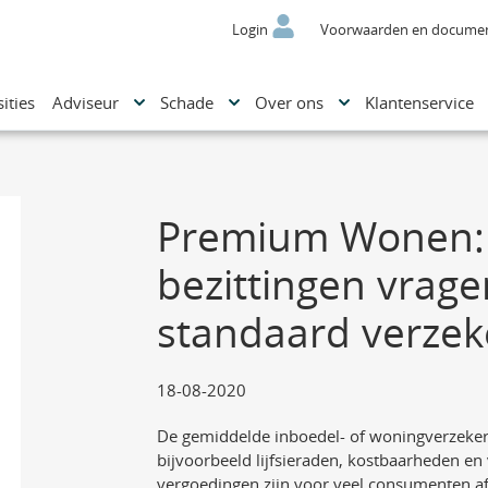
Login
Voorwaarden en docume
ities
Adviseur
Schade
Over ons
Klantenservice
Premium Wonen: 
bezittingen vrage
standaard verzek
18-08-2020
De gemiddelde inboedel- of woningverzeke
bijvoorbeeld lijfsieraden, kostbaarheden 
vergoedingen zijn voor veel consumenten a