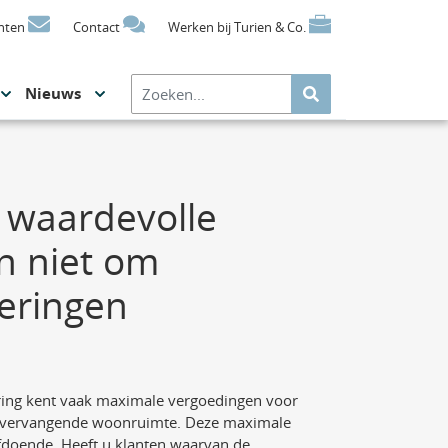
nten
Contact
Werken bij Turien & Co.
Nieuws
waardevolle
n niet om
eringen
ring kent vaak maximale vergoedingen voor
en vervangende woonruimte. Deze maximale
fdoende. Heeft u klanten waarvan de