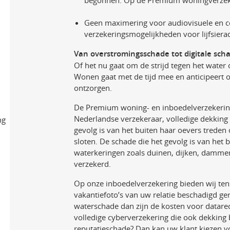
begonnen. Op de Premium woningverzeker
Geen maximering voor audiovisuele en 
verzekeringsmogelijkheden voor lijfsier
Van overstromingsschade tot digitale sch
Of het nu gaat om de strijd tegen het water
Wonen gaat met de tijd mee en anticipeert o
ontzorgen.
De Premium woning- en inboedelverzekering 
Nederlandse verzekeraar, volledige dekking
ng
gevolg is van het buiten haar oevers treden
sloten. De schade die het gevolg is van het
waterkeringen zoals duinen, dijken, dammen
verzekerd.
Op onze inboedelverzekering bieden wij tens
vakantiefoto’s van uw relatie beschadigd ge
waterschade dan zijn de kosten voor datare
volledige cyberverzekering die ook dekking 
reputatieschade? Dan kan uw klant kiezen v