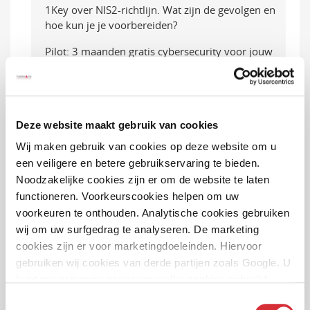
1Key over NIS2-richtlijn. Wat zijn de gevolgen en
hoe kun je je voorbereiden?
Pilot: 3 maanden gratis cybersecurity voor jouw
klanten
Aanzienlijke verlaging Beperkt Casco premie
Primair XL en Prima XL autoverzekeringen
Deze website maakt gebruik van cookies
Nieuwe actiemodellen met standaard vijf jaar
Wij maken gebruik van cookies op deze website om u
nieuwwaarderegeling
een veiligere en betere gebruikservaring te bieden.
Nieuwe herbouwwaarde- en
Noodzakelijke cookies zijn er om de website te laten
inboedelwaardemeter 2024
functioneren. Voorkeurscookies helpen om uw
voorkeuren te onthouden. Analytische cookies gebruiken
Collega’s Ansvar en Turien & Co. planten bomen
wij om uw surfgedrag te analyseren. De marketing
tijdens de Trees for All Boomplantdagen
cookies zijn er voor marketingdoeleinden. Hiervoor
Shared Expertise: we zien onszelf echt als een
gebruiken wij cookies van derde partijen zoals Google. U
sparringpartner voor de arbodienst en de
kunt per categorie aangeven welke cookies gebruikt
werkgever
mogen worden.
Toestemmingsselectie