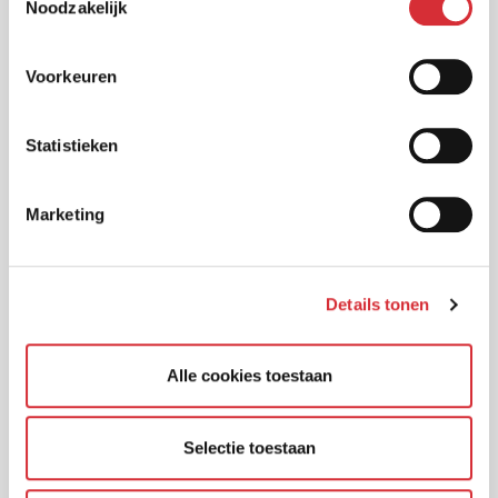
Terugkijken Turien Autoshow
Noodzakelijk
Langere wachttijden expertise en
schadeherstelbedrijven
Voorkeuren
Uitbreiding offerteportaal inkomen met verzuim-
ontzorgverzekering van Quantum Leben
Statistieken
Vernieuwingen autoverzekering XL
Marketing
Premiemodel autoverzekeringen XL verder
doorontwikkeld
Nieuw: Preventivo nu ook beschikbaar als
Details tonen
arbodienstverlener
Prinsjesdag 2023 en de gevolgen voor het MKB
Alle cookies toestaan
Grip op de financiën met Geldfit
Gratis waardebepaling bij de Premium woning-
Selectie toestaan
en inboedelverzekering