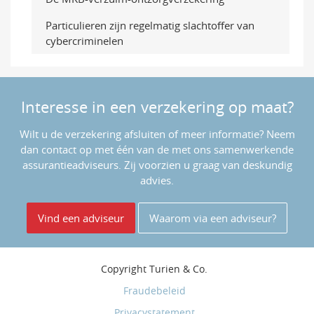
Particulieren zijn regelmatig slachtoffer van
cybercriminelen
Interesse in een verzekering op maat?
Wilt u de verzekering afsluiten of meer informatie? Neem
dan contact op met één van de met ons samenwerkende
assurantieadviseurs. Zij voorzien u graag van deskundig
advies.
Vind een adviseur
Waarom via een adviseur?
Copyright
Turien & Co.
Fraudebeleid
Privacystatement