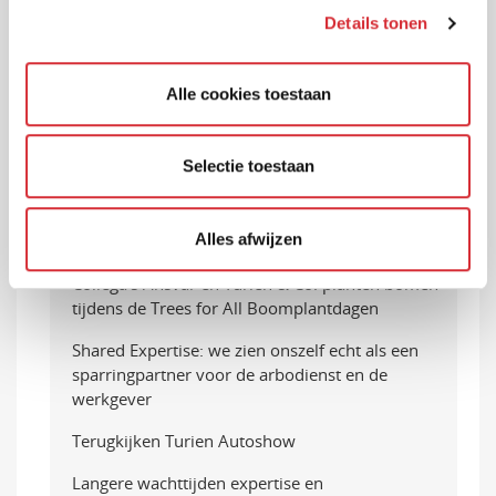
Pilot: 3 maanden gratis cybersecurity voor jouw
Details tonen
klanten
Aanzienlijke verlaging Beperkt Casco premie
Alle cookies toestaan
Primair XL en Prima XL autoverzekeringen
Nieuwe actiemodellen met standaard vijf jaar
Selectie toestaan
nieuwwaarderegeling
Nieuwe herbouwwaarde- en
Alles afwijzen
inboedelwaardemeter 2024
Collega’s Ansvar en Turien & Co. planten bomen
tijdens de Trees for All Boomplantdagen
Shared Expertise: we zien onszelf echt als een
sparringpartner voor de arbodienst en de
werkgever
Terugkijken Turien Autoshow
Langere wachttijden expertise en