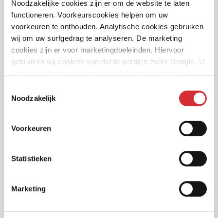
Noodzakelijke cookies zijn er om de website te laten
Sponsoring bij De Molenrit van SK Consulting
functioneren. Voorkeurscookies helpen om uw
Gratis taxatie met Classic Car Ratings verlengd
voorkeuren te onthouden. Analytische cookies gebruiken
tot 1-7-2024
wij om uw surfgedrag te analyseren. De marketing
cookies zijn er voor marketingdoeleinden. Hiervoor
Kantoor gesloten vanwege feestdagen
gebruiken wij cookies van derde partijen zoals Google. U
Eindrapport OCTAS: toekomst van het
kunt per categorie aangeven welke cookies gebruikt
arbeidongeschiktheidsstelsel
mogen worden.
Toestemmingsselectie
Noodzakelijk
Is een werkgever aansprakelijk voor schade die
werknemers lijden tijdens woon-werkverkeer?
Voorkeuren
Nieuwe DAS Rechtsbijstandverzekeringen
Langere wachttijden schadeherstel
Statistieken
Bij Turien & Co. geven wij geen boetes, alleen
waarschuwingen
Marketing
1Key over NIS2-richtlijn. Wat zijn de gevolgen en
hoe kun je je voorbereiden?