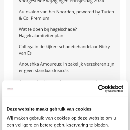
Voorgestelde wijzigingen Prinsjesdag 2024
Autosalon van het Noorden, powered by Turien
& Co. Premium
Wat te doen bij hagelschade?
Hagelcalamiteitenplan
Collega in de kijker: schadebehandelaar Nicky
van Es
Anoushka Amoureus: In zakelijk verzekeren zijn
er geen standaardrisico’s
Zomervakantie: maak er een mooie vakantie van
met deze tips van de VHD alarmcentrale!
Samenwerking met ClassicCarRatings verder
uitgebreid
Deze website maakt gebruik van cookies
Uitbreiding Inkomenportaal met de WIA
Wij maken gebruik van cookies op deze website om u
Excedentverzekering
een veiligere en betere gebruikservaring te bieden.