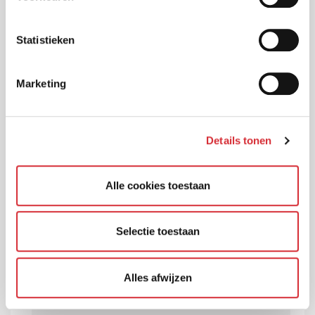
internationaal hoog aangeschreven
B Corp-certificering voor Turien & Co. Holding
Statistieken
We zoeken voor onze klanten de beste
voorwaarden bij de meest gunstige premie.
Marketing
Turien is één van onze hofleveranciers.
Turien & Co: nichespeler met unieke positie in
exclusieve autoverzekeringen
Details tonen
Jan Hamburger: Over autoverzekeringen raak je
nooit uitgepraat…..
Alle cookies toestaan
AnsvarIdéa en Turien & Co. samen sterker de
toekomst in door integratie systemen
Selectie toestaan
Mieke Spaan:" Mijn allereerste auto was een
kanariegele Nissan Micra met een oranje
interieur."
Alles afwijzen
Sandra Dekker: De onwetendheid en de