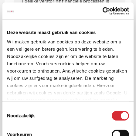
Tijdelijke verstoring financiële processen is
opgelost!
Audrey Papa over nieuwe (bewust) Verzekering
voor Verkeersdeelnemers
Deze website maakt gebruik van cookies
Kim Thomaidis: “Maak risico’s bespreekbaar”
Wij maken gebruik van cookies op deze website om u
‘We sturen niet alleen op cijfers, maar ook op
een veiligere en betere gebruikservaring te bieden.
impact’
Noodzakelijke cookies zijn er om de website te laten
functioneren. Voorkeurscookies helpen om uw
Terugblik op event Goed Werkgeverschap in
voorkeuren te onthouden. Analytische cookies gebruiken
Johan Cruijff Arena
wij om uw surfgedrag te analyseren. De marketing
ClassicCarRatings en Turien & Co. bij Heaven911
cookies zijn er voor marketingdoeleinden. Hiervoor
gebruiken wij cookies van derde partijen zoals Google. U
Een terugblik op onze automotive
kunt per categorie aangeven welke cookies gebruikt
samenwerkingen
mogen worden.
Toestemmingsselectie
Het is weer genieten geblazen bij Wheels
Noodzakelijk
Mariënwaert
Nederlandse brandwondenzorg staat
Voorkeuren